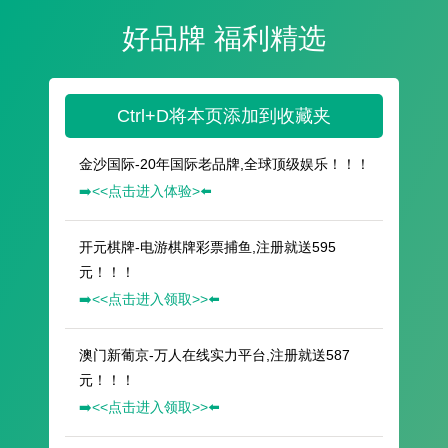
好品牌 福利精选
Ctrl+D将本页添加到收藏夹
金沙国际-20年国际老品牌,全球顶级娱乐！！！
➡️<<点击进入体验>⬅️
开元棋牌-电游棋牌彩票捕鱼,注册就送595
元！！！
➡️<<点击进入领取>>⬅️
澳门新葡京-万人在线实力平台,注册就送587
元！！！
➡️<<点击进入领取>>⬅️